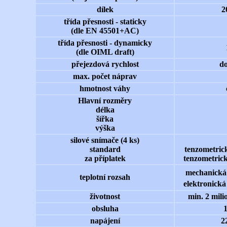
dílek
2
třída přesnosti - staticky
(dle EN 45501+AC)
třída přesnosti - dynamicky
(dle OIML draft)
přejezdová rychlost
do
max. počet náprav
hmotnost váhy
Hlavní rozměry
délka
šířka
výška
silové snímače (4 ks)
standard
tenzometri
za příplatek
tenzometric
mechanická 
teplotní rozsah
elektronická 
životnost
min. 2 mili
obsluha
1
napájení
2