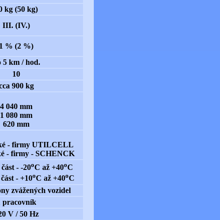
0 kg (50 kg)
III. (IV.)
1 % (2 %)
 5 km / hod.
10
cca 900 kg
4 040 mm
1 080 mm
620 mm
cké - firmy UTILCELL
ké - firmy - SCHENCK
o
o
část - -20
C až +40
C
o
o
část - +10
C až +40
C
ony zvážených vozidel
 pracovník
20 V / 50 Hz