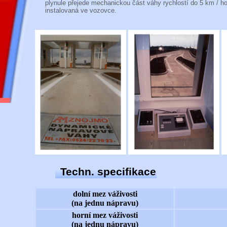
plynule přejede mechanickou část váhy rychlostí do 5 km / ho
instalovaná ve vozovce.
Techn. specifikace
dolní mez váživosti
(na jednu nápravu)
horní mez váživosti
(na jednu nápravu)