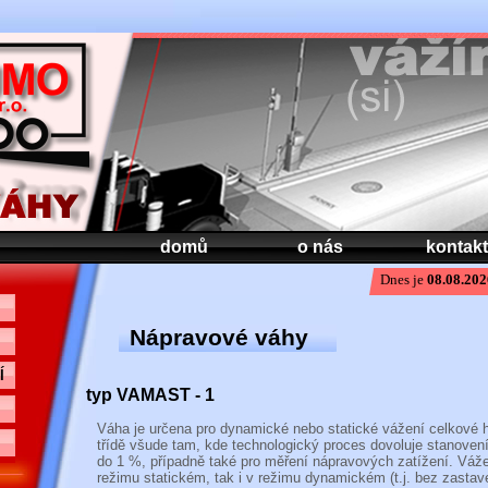
domů
o nás
kontakt
Dnes je
08.08.202
Nápravové váhy
Í
typ VAMAST - 1
Váha je určena pro dynamické nebo statické vážení celkové 
třídě všude tam, kde technologický proces dovoluje stanovení
do 1 %, případně také pro měření nápravových zatížení. Váže
režimu statickém, tak i v režimu dynamickém (t.j. bez zastave