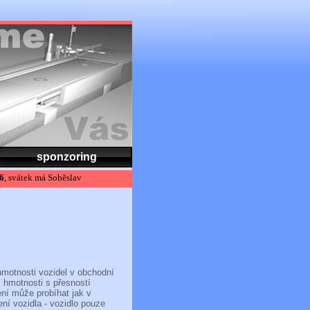
sponzoring
6
, svátek má Soběslav
hmotnosti vozidel v obchodní
 hmotnosti s přesností
ní může probíhat jak v
ní vozidla - vozidlo pouze